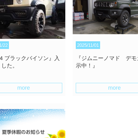
1/22
2025/11/01
74 ブラックバイソン』入
『ジムニーノマド デモ
ました。
示中！』
more
more