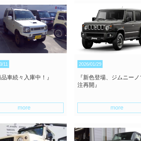
3/11
2026/01/29
商品車続々入庫中！』
『新色登場、ジムニーノ
注再開』
more
more