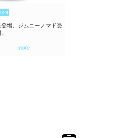
1/29
色登場、ジムニーノマド受
開』
more